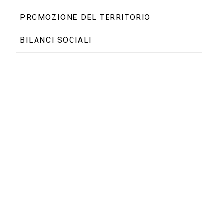
PROMOZIONE DEL TERRITORIO
BILANCI SOCIALI
Conoscere gli sviluppi della
comunicazione pubblica, saper
coniugare capacità di analisi e
visione strategica
A livello internazionale Lattanzio KIBS svolge incarichi
nell’ambito della comunicazione istituzionale e di fondi