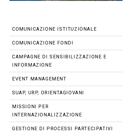
COMUNICAZIONE ISTITUZIONALE
Lattanzio KIBS avvia la
COMUNICAZIONE FONDI
consulenza specialistica
CAMPAGNE DI SENSIBILIZZAZIONE E
per il project
INFORMAZIONE
management, la gestione
finanziaria e la
EVENT MANAGEMENT
comunicazione del
progetto LASPEH 2.0
SUAP, URP, ORIENTAGIOVANI
MISSIONI PER
SCOPRI DI PIÙ
INTERNAZIONALIZZAZIONE
GESTIONE DI PROCESSI PARTECIPATIVI