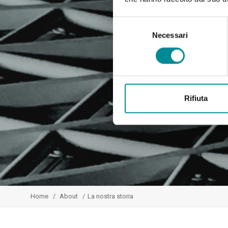
Selezione
del
Necessari
consenso
Rifiuta
Home
About
La nostra storia