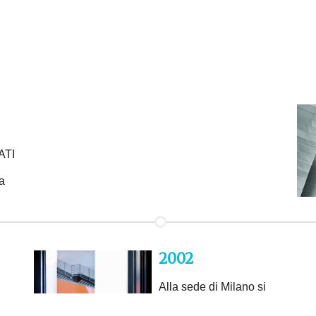
ATI
a
2002
Alla sede di Milano si
aggiungono Roma e Bari.
In pochi anni ottiene