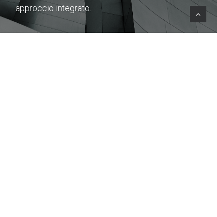
approccio integrato.
Con oltre 40 clienti e più di 80 referenze, di cui il 55% a
livello internazionale e il 45% in Italia, mettiamo a
disposizione le nostre competenze per migliorare la
pianificazione territoriale e valutare strategie di