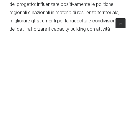
del progetto: influenzare positivamente le politiche
regionali e nazionali in materia di resilienza territoriale,
migliorare gli strumenti per la raccolta e condivisione
dei dati, rafforzare il capacity building con attività
formative e scambi tra partner, e valorizzare il ruolo
delle infrastrutture locali nel fronteggiare eventi
climatici estremi.
La comunicazione diventa così un alleato
fondamentale per diffondere risultati, facilitare il
confronto e promuovere una governance condivisa
del rischio.
TOPICS
Resilienza territoriale