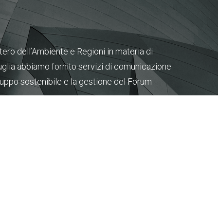
ero dell’Ambiente e Regioni in materia di
uglia abbiamo fornito servizi di comunicazione
iluppo sostenibile e la gestione del Forum
 Agenzia europea per la sicurezza marittima,
imbabwe e Gabon, la Commissione europea.
to assistenza tecnica alla Commissione europea
afety Cooperation. Forniamo, inoltre, assistenza
si membri dei Centri d’Eccellenza CBRN – EU