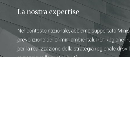
La nostra expertise
Nel contesto nazionale, abbiamo supportato Minist
prevenzione dei crimini ambientali. Per Regione P
per la realizzazione della strategia regionale di sv
regionale sulla sostenibilità.
In ambito internazionale, abbiamo affiancato EMSA
Nazioni Unite, UNICEF, Delegazioni europee in Z
Nell’area della sicurezza nucleare, abbiamo forni
nella gestione dell’INSC - Instrument for Nuclear S
tecnica on-line in ambito dei rischi CBRN a 9 pae
CBRN CoE.