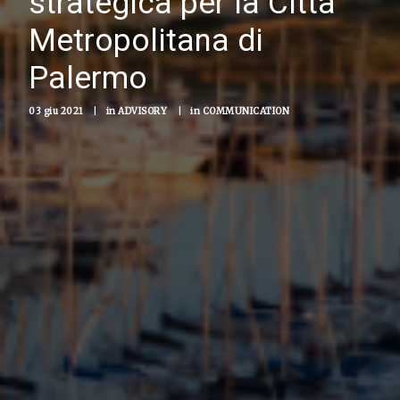
strategica per la Città
Metropolitana di
Palermo
03 giu 2021
|
in
ADVISORY
|
in
COMMUNICATION