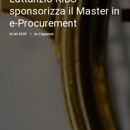
sponsorizza il Master in
e-Procurement
10 ott 2005
|
in
Corporate