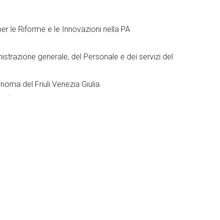
er le Riforme e le Innovazioni nella PA
istrazione generale, del Personale e dei servizi del
noma del Friuli Venezia Giulia
oni
ione del Premio Tesi PA con scadenza 31 marzo 2008, per
nteresse all’evento e si rinnovano le congratulazioni ai