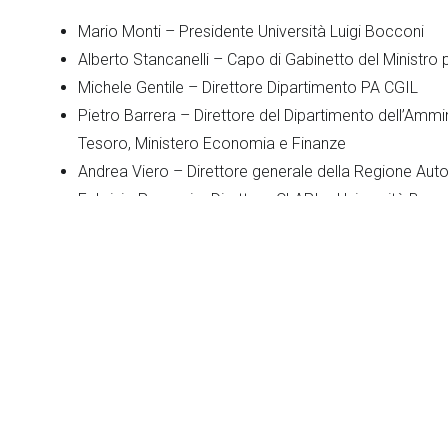
Mario Monti – Presidente Università Luigi Bocconi
Alberto Stancanelli – Capo di Gabinetto del Ministro p
Michele Gentile – Direttore Dipartimento PA CGIL
Pietro Barrera – Direttore del Dipartimento dell’Ammin
Tesoro, Ministero Economia e Finanze
Andrea Viero – Direttore generale della Regione Auto
Fabrizio Pezzani – Direttore CLAPI – Università Bocc
Carlo Flamment – Presidente FORMEZ.
A breve saranno aperte le iscrizioni alla seconda Ediz
le tesi presentate nell’anno 2007.
Lattanzio e Associati ringrazia quanti hanno dimostrato i
vincitori del Premio.