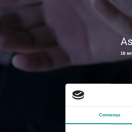
As
18 se
Consenso