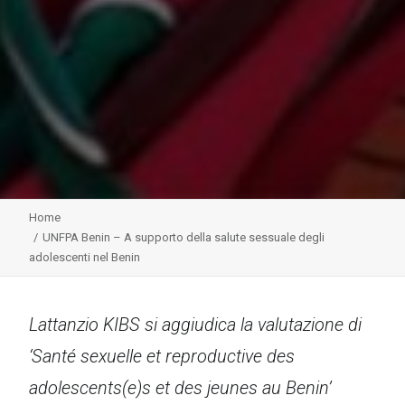
Home
UNFPA Benin – A supporto della salute sessuale degli
adolescenti nel Benin
Lattanzio KIBS si aggiudica la valutazione di
‘Santé sexuelle et reproductive des
adolescents(e)s et des jeunes au Benin’