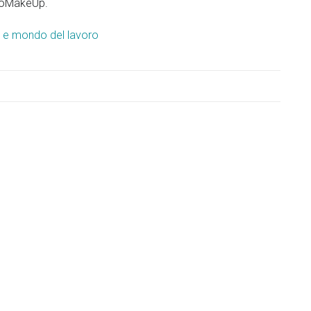
lioMakeUp.
 e mondo del lavoro
Innovare la dida
universitaria
SCOPRI DI PIÙ