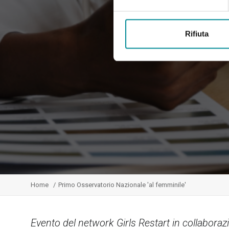
Rifiuta
Home
Primo Osservatorio Nazionale 'al femminile'
Evento del network Girls Restart in collaboraz