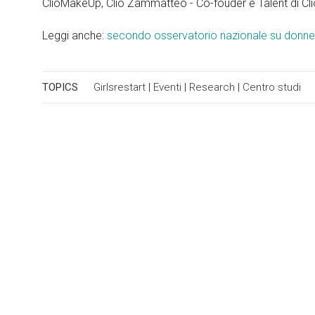
ClioMakeUp, Clio Zammatteo - Co-fouder e Talent di C
Leggi anche:
secondo osservatorio nazionale su donne
TOPICS
Girlsrestart
|
Eventi
|
Research
|
Centro studi
Recently awarded projects