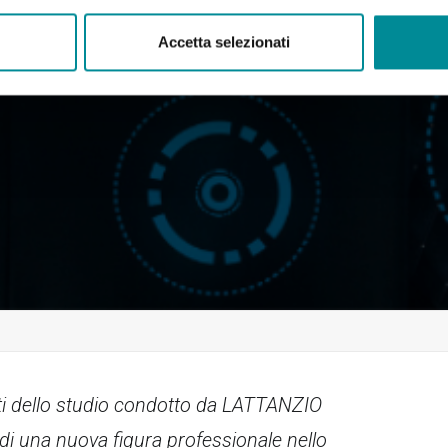
Accetta selezionati
ati dello studio condotto da LATTANZIO
di una nuova figura professionale nello