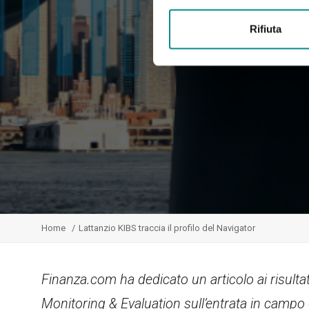
Rifiuta
Home
Lattanzio KIBS traccia il profilo del Navigator
Finanza.com ha dedicato un articolo ai risult
Monitoring & Evaluation sull’entrata in campo 