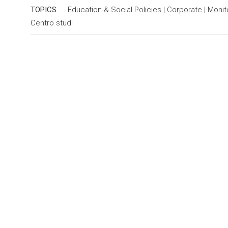
TOPICS
Education & Social Policies
|
Corporate
|
Monit
Centro studi
Recently awarded projects