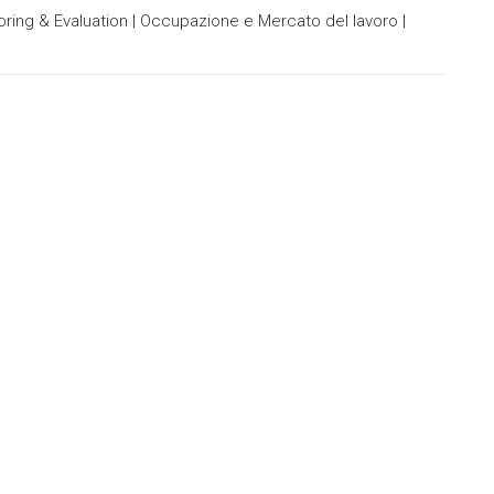
oring & Evaluation
|
Occupazione e Mercato del lavoro
|
Innovare la dida
universitaria
SCOPRI DI PIÙ