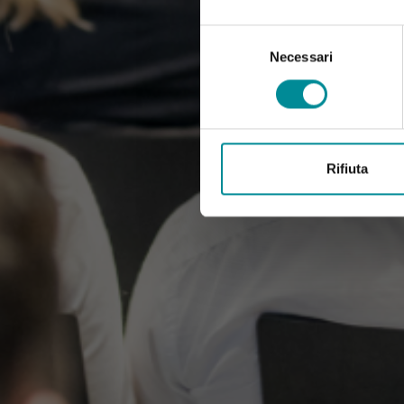
Selezione
del
Necessari
consenso
Rifiuta