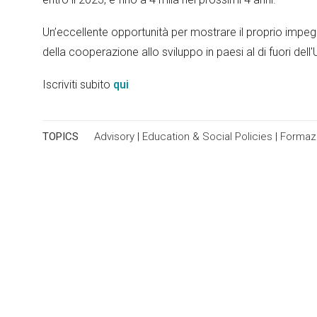
Un’eccellente opportunità per mostrare il proprio impegn
della cooperazione allo sviluppo in paesi al di fuori dell
Iscriviti subito
qui
TOPICS
Advisory
|
Education & Social Policies
|
Formazi
Recently awarded projects