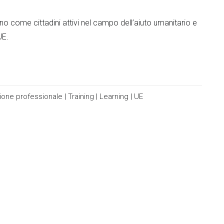
o come cittadini attivi nel campo dell’aiuto umanitario e
'UE.
one professionale
|
Training
|
Learning
|
UE
Innovare la dida
universitaria