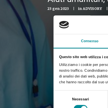
23 gen 2023
|
in
ADVISORY
|
Consenso
Questo sito web utilizza i c
Utilizziamo i cookie per perso
nostro traffico. Condividiamo 
di analisi dei dati web, pubbl
che hanno raccolto dal suo uti
Selezione
del
Necessari
consenso