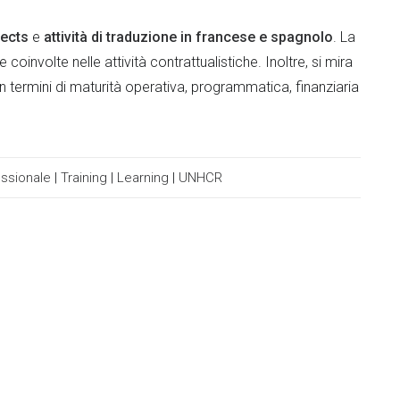
jects
e
attività di traduzione in francese e spagnolo
. La
e coinvolte nelle attività contrattualistiche. Inoltre, si mira
in termini di maturità operativa, programmatica, finanziaria
ssionale
|
Training
|
Learning
|
UNHCR