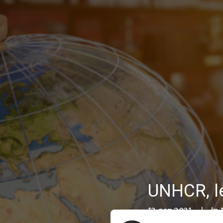
UNHCR, le
12 gen 2021
|
in