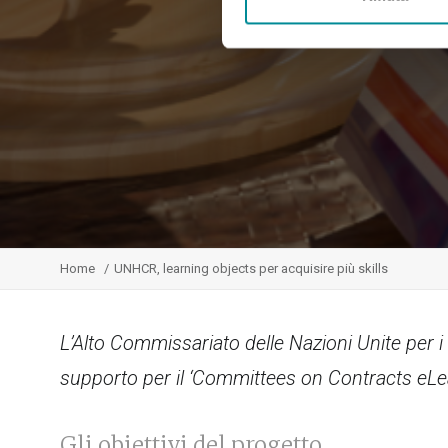
Home
UNHCR, learning objects per acquisire più skills
L’Alto Commissariato delle Nazioni Unite per i Rif
supporto per il ‘Committees on Contracts eLea
Gli obiettivi del progetto