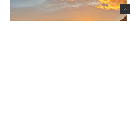
29 lug 2026
A Napoli abbiamo presentato il Rapporto Annuale di
Valutazione 2026