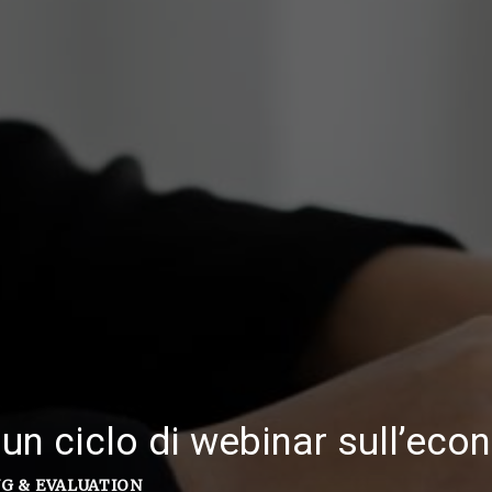
 un ciclo di webinar sull’ec
G & EVALUATION