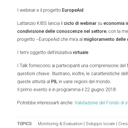
I webinar e il progetto
EuropeAid
Lattanzio KIBS lancia il
ciclo di webinar
su
economia i
condivisione delle conoscenze nel settore
, con la me
progetto --EuropeAid che mira al
miglioramento delle c
I temi oggetto dell’iniziativa
virtuale
I Talk forniscono ai partecipanti una comprensione del
questioni chiave. Illustrano, inoltre, le caratteristiche dell
queste attività al
PIL
in varie regioni del mondo.
Il primo evento è in programma il 22 giugno 2018.
Potrebbe interessarti anche:
Valutazione del Fondo di s
TOPICS
Monitoring & Evaluation
|
Sviluppo locale
|
Cresc