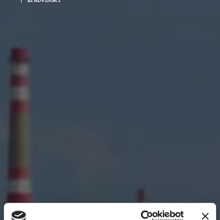
|
in
ADVISORY