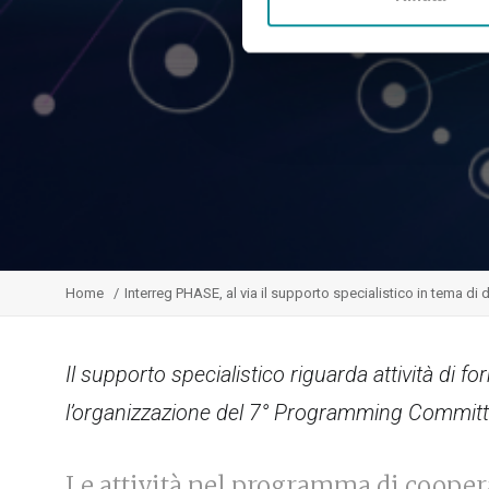
Home
Interreg PHASE, al via il supporto specialistico in tema d
Il supporto specialistico riguarda attività d
l’organizzazione del 7° Programming Commit
Le attività nel programma di coopera