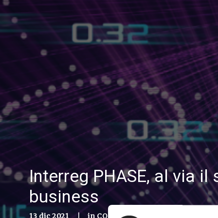
Interreg PHASE, al via i
business
13 dic 2021
|
in
COMMUNICATION