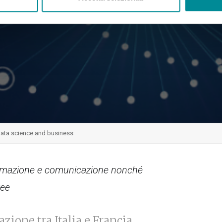
i data science and business
i formazione e comunicazione nonché
tee
zione tra Italia e Francia