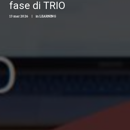
fase di TRIO
13 mar 2026
|
in
LEARNING