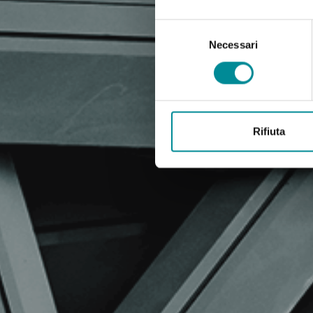
Selezione
del
Necessari
consenso
Rifiuta