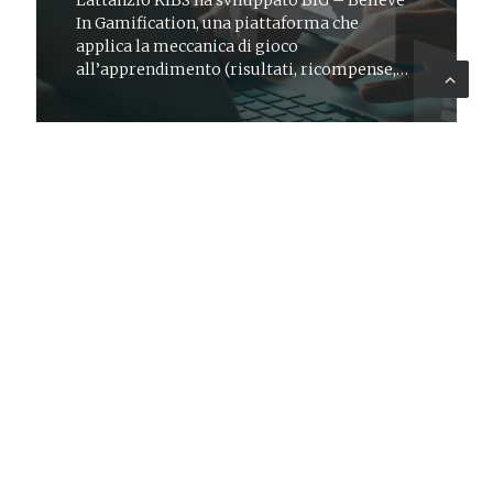
Lattanzio KIBS ha sviluppato BIG – Believe
In Gamification, una piattaforma che
applica la meccanica di gioco
all’apprendimento (risultati, ricompense,
livelli) ed è utilizzabile in molti scenari HR
CORPORATE
03 feb 2015
News
World Industrial Design Day 2015
CETMA, di cui Lattanzio KIBS è socio, ha
partecipato al World Industrial Design Day