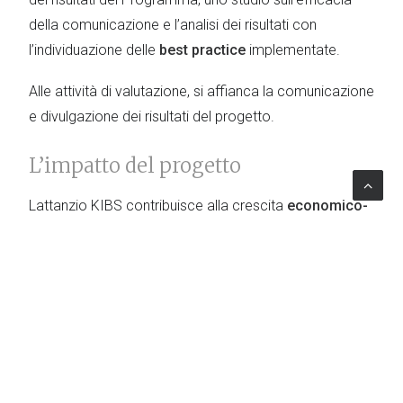
della comunicazione e l’analisi dei risultati con
l’individuazione delle
best practice
implementate.
Alle attività di valutazione, si affianca la comunicazione
e divulgazione dei risultati del progetto.
L’impatto del progetto
Lattanzio KIBS contribuisce alla crescita
economico-
sociale
delle zone rurali della Regione Toscana,
nell’ottica di uno
sviluppo
agricolo-forestale
sostenibile
e di una maggiore competitività del
territorio regionale.
TOPICS
Monitoring & Evaluation
|
Italia
|
Agriculture
Forestry & Fishery
|
FEASR