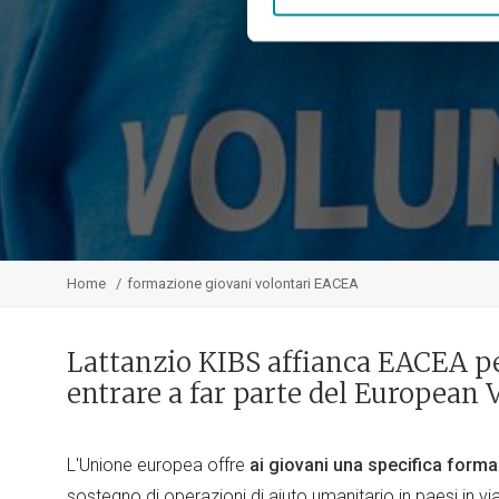
Home
formazione giovani volontari EACEA
Lattanzio KIBS affianca EACEA pe
entrare a far parte del European
L'Unione europea offre
ai giovani
una specifica form
sostegno di operazioni di aiuto umanitario in paesi in vi