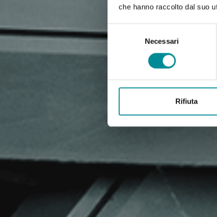
che hanno raccolto dal suo uti
Selezione
del
Necessari
consenso
Rifiuta