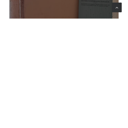
TECHNICAL ASSISTANCE
18 giu 2026
News
Azoto, emissioni, biodiversità: gli
indicatori della PAC bastano a governare
la transizione verde?
Lattanzio KIBS organizza una mattinata
formativa per l'Autorità ambientale di
Regione Lombardia e i funzionari del CSR
2023-2027