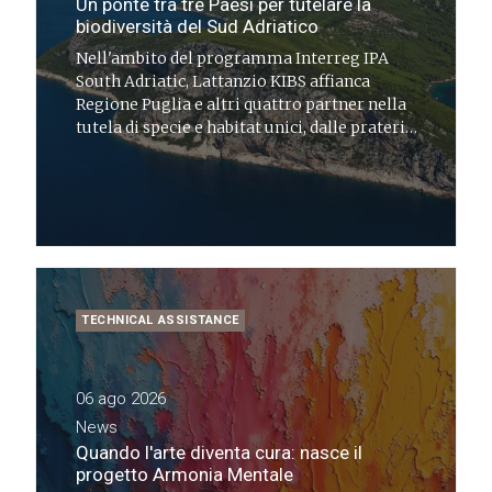
Un ponte tra tre Paesi per tutelare la
biodiversità del Sud Adriatico
Nell'ambito del programma Interreg IPA
South Adriatic, Lattanzio KIBS affianca
Regione Puglia e altri quattro partner nella
tutela di specie e habitat unici, dalle praterie
submediterranee alle lagune costiere
TECHNICAL ASSISTANCE
06 ago 2026
News
Quando l'arte diventa cura: nasce il
progetto Armonia Mentale