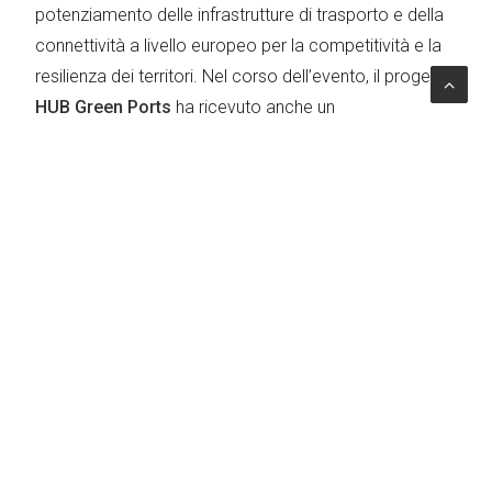
potenziamento delle infrastrutture di trasporto e della
connettività a livello europeo per la competitività e la
resilienza dei territori. Nel corso dell’evento, il progetto
HUB Green Ports
ha ricevuto anche un
riconoscimento molto prestigioso dedicato alle
iniziative che promuovono la sostenibilità nel settore
della logistica e dei trasporti.
L’intervento di Annachiara Annino, Partner di Lattanzio
KIBS, ha posto al centro il tema della rigenerazione
delle aree portuali come leva strategica per lo
sviluppo sostenibile.
SCOPRI DI PIÙ