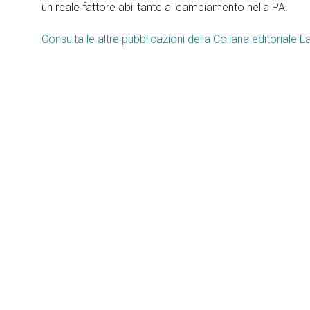
un reale fattore abilitante al cambiamento nella PA.
Consulta le altre pubblicazioni della Collana editoriale L
TOPICS
Learning
|
Innovazione
|
PA
|
Social developme
Azienda
Settori
Clienti
Associazi