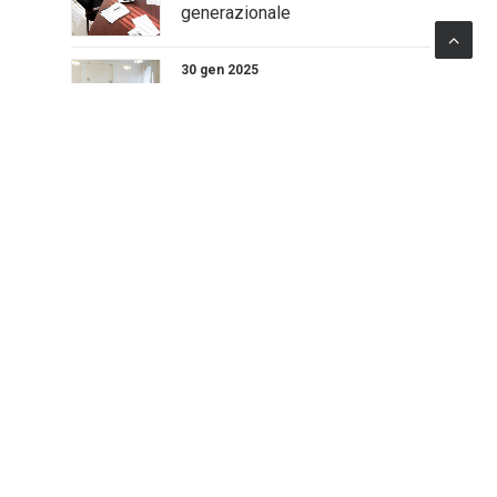
generazionale
30 gen 2025
Mettiamo in connessione talenti
e imprese, a partire
dall’Università
16 gen 2025
ICE potenzia la comunicazione
per promuovere il Made in Italy
iamo la più nota boutique italiana di consulenza per il
ettore pubblico che opera a livello globale.