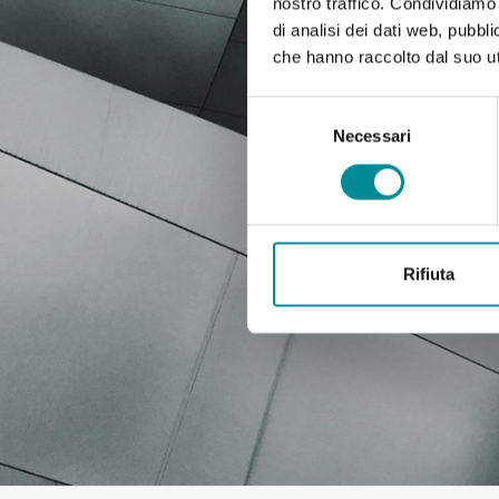
nostro traffico. Condividiamo 
di analisi dei dati web, pubbl
che hanno raccolto dal suo uti
Selezione
del
Necessari
consenso
Rifiuta