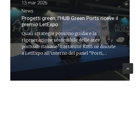
13 mar 2026
News
Progetti green, l’HUB Green Ports riceve il
premio LetExpo
Quali strategie possono guidare la
rigenerazione sostenibile delle aree
portuali italiane? Lattanzio KIBS ne discute
a LetExpo all’interno del panel “Porti,
interporti e città” e presenta l’HUB Green
Ports
LEARNING
13 mar 2026