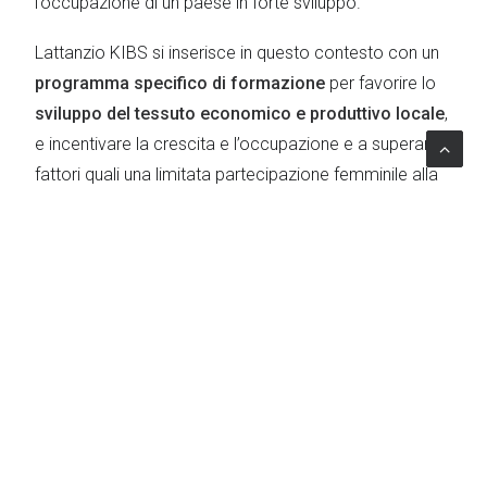
l’occupazione di un paese in forte sviluppo.
Lattanzio KIBS si inserisce in questo contesto con un
programma specifico di formazione
per favorire lo
sviluppo del tessuto economico e produttivo locale
,
e incentivare la crescita e l’occupazione e a superare
fattori quali una limitata partecipazione femminile alla
forza lavoro, bassa retribuzione e mala gestione delle
imprese che hanno una notevole ripercussione sul
territorio in termini di produttività, risorse e apertura ai
mercati.
TOPICS
Advisory
|
Education & Social Policies
|
Learning
|
Capacity building
|
Private Sector
Development
|
Sviluppo PMI
|
Vocational education and
training (VET)