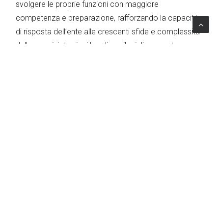
svolgere le proprie funzioni con maggiore
competenza e preparazione, rafforzando la capacità
di risposta dell’ente alle crescenti sfide e complessità
delle amministrazioni locali per il miglioramento
continuo dei servizi pubblici regionali.
TOPICS
Governance
|
Formazione
|
Public
administration reform & Governance
|
Italia
|
Vocational
education and training (VET)
|
Labour Market & Education
Il Progetto
Beneficiario
Regione Liguria
Paese