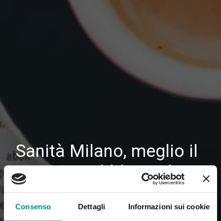
Sanità Milano, meglio il
servizio pubblico o le
strutture private?
Consenso
Dettagli
Informazioni sui cookie
16 nov 2016
|
in
MONITORING & EVALUATION