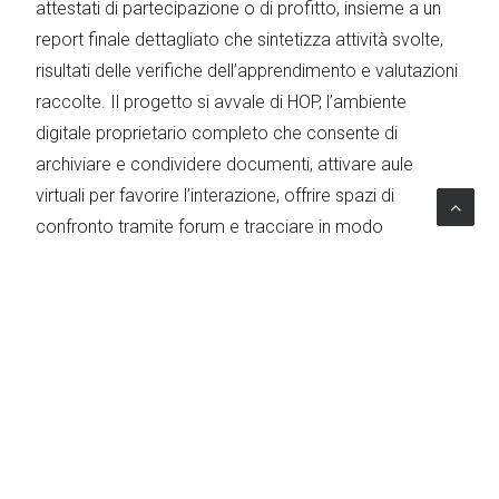
attestati di partecipazione o di profitto, insieme a un
report finale dettagliato che sintetizza attività svolte,
risultati delle verifiche dell’apprendimento e valutazioni
raccolte. Il progetto si avvale di HOP, l’ambiente
digitale proprietario completo che consente di
archiviare e condividere documenti, attivare aule
virtuali per favorire l’interazione, offrire spazi di
confronto tramite forum e tracciare in modo
dettagliato le attività dei partecipanti. Grazie a questa
infrastruttura, il percorso formativo può proseguire
anche oltre l’aula, favorendo un apprendimento
continuo e una maggiore autonomia operativa.
L’impatto del progetto
Attraverso il progetto di formazione il personale di
Regione Autonoma della Sardegna risulta più