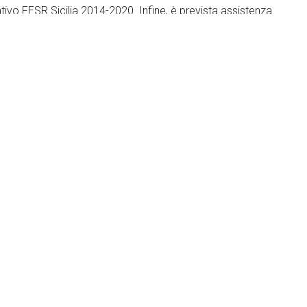
ativo FESR Sicilia 2014-2020. Infine, è prevista assistenza
artaceo e per il censimento dei dati nei sistemi informativi
acità nel pianificare e monitorare con precisione gli
o un quadro aggiornato, coerente e dettagliato delle
tuiscono la base per programmare investimenti mirati e
nti. Il valore aggiunto si traduce in una maggiore
 e una governance più solida a supporto delle politiche
ance
|
Regione Sicilia
|
Administrative Semplification