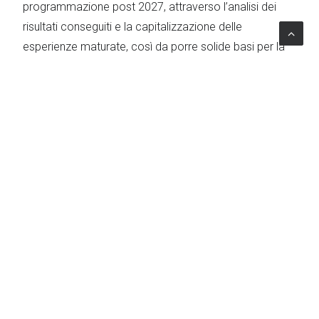
programmazione post 2027, attraverso l’analisi dei
risultati conseguiti e la capitalizzazione delle
esperienze maturate, così da porre solide basi per la
futura strategia rurale e ambientale regionale.
L’impatto del progetto
Il progetto contribuisce in modo significativo a
rafforzare la capacità della Regione Lombardia di
integrare la sostenibilità ambientale nelle proprie
politiche di sviluppo rurale, rendendo più efficace il
contributo del FEASR agli obiettivi climatici, ambientali
e di tutela della biodiversità.
Attraverso l’assistenza tecnica di Lattanzio KIBS,
l’Autorità ambientale regionale dispone di strumenti
operativi e conoscenze aggiornate per migliorare la