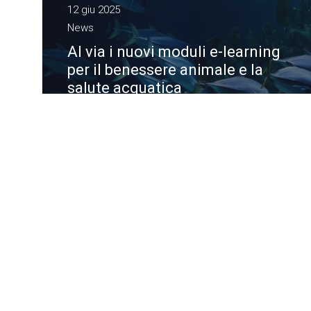
12 giu 2025
News
Al via i nuovi moduli e-learning
per il benessere animale e la
salute acquatica
Il team di Lattanzio KIBS realizza per WOAH
tre moduli e-learning per rafforzare le
competenze dei Servizi Veterinari su
benessere animale e malattie degli animali
acquatici
Azienda