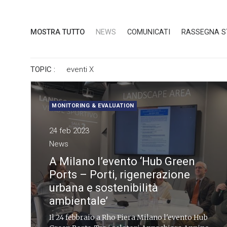
MOSTRA TUTTO
NEWS
COMUNICATI
RASSEGNA 
TOPIC :
eventi
X
MONITORING & EVALUATION
24 feb 2023
News
A Milano l’evento ‘Hub Green
Ports – Porti, rigenerazione
urbana e sostenibilità
ambientale’
Il 24 febbraio a Rho Fiera Milano l'evento Hub