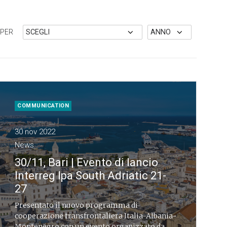
 PER
COMMUNICATION
30 nov 2022
News
30/11, Bari | Evento di lancio
Interreg Ipa South Adriatic 21-
27
Presentato il nuovo programma di
cooperazione transfrontaliera Italia-Albania-
Montenegro con un evento organizzato da