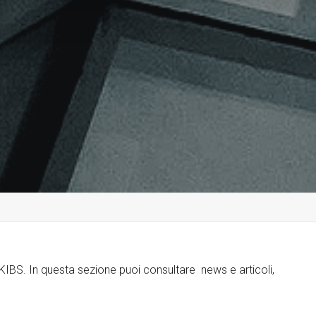
o KIBS. In questa sezione puoi consultare news e articoli,