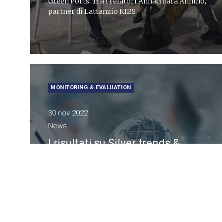
Green Ports. Tra i relatori Annachiara Annino,
partner di Lattanzio KIBS
MONITORING & EVALUATION
30 nov 2022
News
I risultati su Silver trends &
Digital health all’evento di
Assolombarda
In occasione dell’Assemblea Ordinaria dei
Soci, il Centro Studi Lattanzio KIBS presenta i
risultati della ricerca condotta sugli over 65 in
tema Digital health