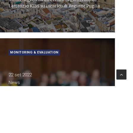
Lattanzio KIBS su incarico di Regione Puglia
MONITORING & EVALUATION
22 set 2022
News
Lattanzio KIBS al XXIV
Congresso nazionale dell’AIV
​Lattanzio KIBS prende parte ai lavori del XXIV
Congresso dell’Associazione Nazionale di
Valutazione a Pescara