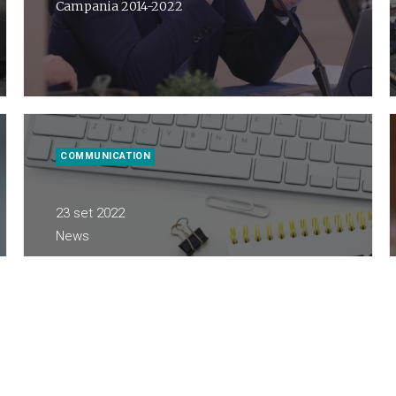
Campania 2014-2022
COMMUNICATION
23 set 2022
News
Rafforzamento della
governance ambientale
Lattanzio KIBS si aggiudica i servizi tecnici, di
comunicazione e organizzazione eventi
nell’ambito del PON ‘Governance e Capacità
istituzionale’ 2014-2020