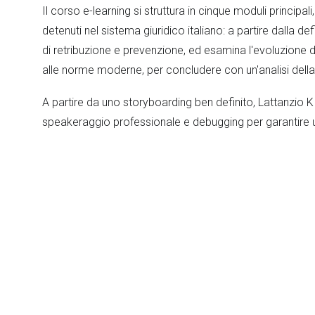
Il corso e-learning si struttura in cinque moduli principali
detenuti nel sistema giuridico italiano: a partire dalla def
di retribuzione e prevenzione, ed esamina l'evoluzione d
alle norme moderne, per concludere con un'analisi della 
A partire da uno storyboarding ben definito, Lattanzio KI
speakeraggio professionale e debugging per garantire u
L’impatto del progetto
Il supporto di Lattanzio KIBS ha consentito al Dipartime
formazione avanzata e specialistica. L’inclusione di qu
formative da un lato, ma ha anche contribuito a promu
normative delle pene e delle misure di sicurezza, dall’alt
TOPICS
Governance
|
Human Resources development