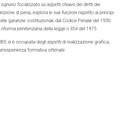
, ognuno focalizzato su aspetti chiave dei diritti dei
inizione di pena, esplora le sue funzioni rispetto ai principi
elle garanzie costituzionali, dal Codice Penale del 1930
riforma penitenziaria della legge n.354 del 1975.
BS si è occupata degli aspetti di realizzazione grafica,
n'esperienza formativa ottimale.
nto dell’Amministrazione Penitenziaria di fornire
esto corso ha permesso di ottimizzare le risorse
overe una gestione più consapevole e conforme alle
ro.
|
Vocational education and training (VET)