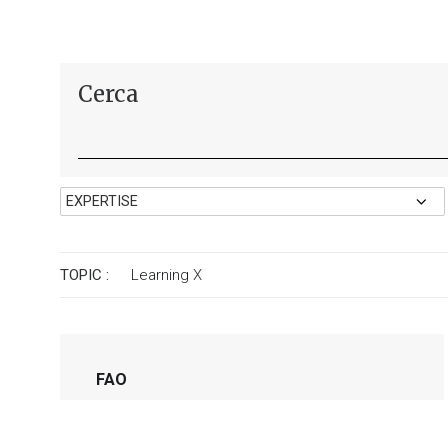
Cerca
TOPIC :
Learning
X
FAO
Rafforzare le competenze del
personale FAO con un corso online