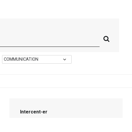
Intercent-er
Promuovere la cultura digitale in Emilia-
Romagna