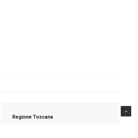
Regione Toscana
La gestione di TRIO: un'eccellenza
pubblica per l'e-learning