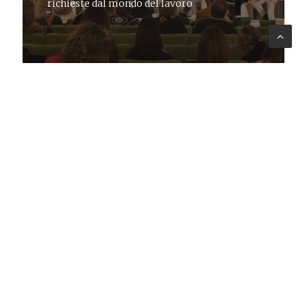
richieste dal mondo del lavoro
COMMUNICATION
22 mar 2018
News
Progetto TRIO per Regione Toscana
Regione Toscana affida a Lattanzio KIBS in
partnership con Ancitel e TD Group la
gestione della piattaforma e learning TRIO