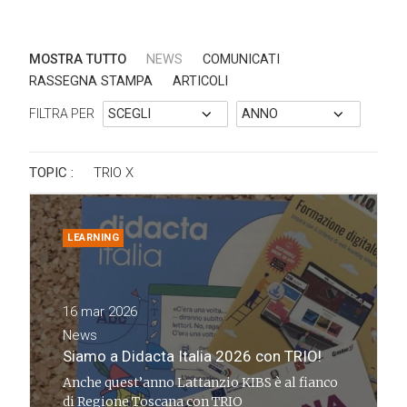
MOSTRA TUTTO
NEWS
COMUNICATI
RASSEGNA STAMPA
ARTICOLI
FILTRA PER
TOPIC :
TRIO
X
LEARNING
16 mar 2026
News
Siamo a Didacta Italia 2026 con TRIO!
Anche quest’anno Lattanzio KIBS è al fianco
di Regione Toscana con TRIO