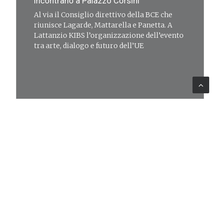
incontrano a Palazzo Corsini
Al via il Consiglio direttivo della BCE che
riunisce Lagarde, Mattarella e Panetta. A
Lattanzio KIBS l’organizzazione dell’evento
tra arte, dialogo e futuro dell’UE
COMMUNICATION
30 ott 2025
Rassegna Stampa
Riunione del Consiglio direttivo della