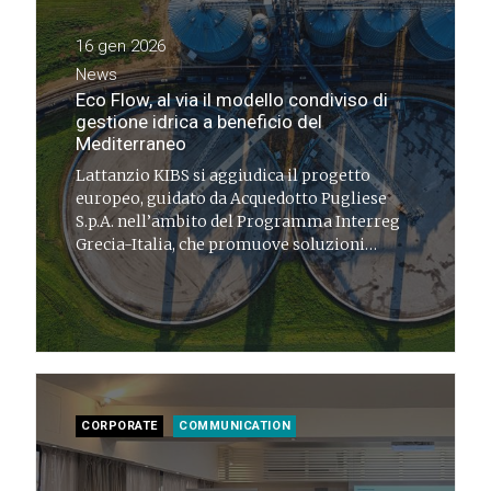
16 gen 2026
News
Eco Flow, al via il modello condiviso di
gestione idrica a beneficio del
Mediterraneo
Lattanzio KIBS si aggiudica il progetto
europeo, guidato da Acquedotto Pugliese
S.p.A. nell’ambito del Programma Interreg
Grecia-Italia, che promuove soluzioni
innovative e a basso impatto ambientale per
il trattamento delle acque reflue
CORPORATE
COMMUNICATION