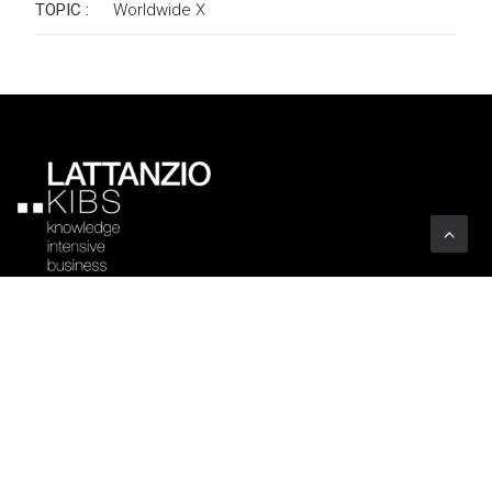
TOPIC :
Worldwide
X
Azienda
Profilo
Settori
Codice Etico
Clienti
Certificazioni
Associazioni
Trasparenza
Uffici
Arte