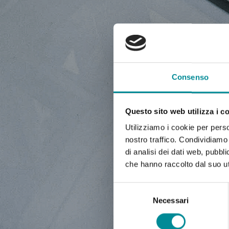
NEWS,
Consenso
Questo sito web utilizza i c
Utilizziamo i cookie per perso
nostro traffico. Condividiamo 
di analisi dei dati web, pubbl
che hanno raccolto dal suo uti
Selezione
del
Necessari
consenso