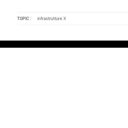
TOPIC :
infrastrutture
X
Azienda
Settori
Clienti
Associazi
Uffici
© 2026 Lattanzio KIBS S.p.A. Benefit Corporation - VAT IT 10