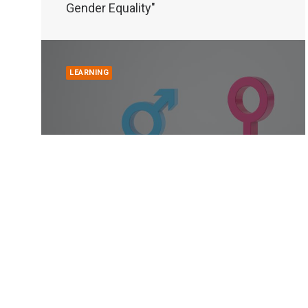
Gender Equality"
LEARNING
Worldwide
EU delegation to West Bank and Gaza
Strip