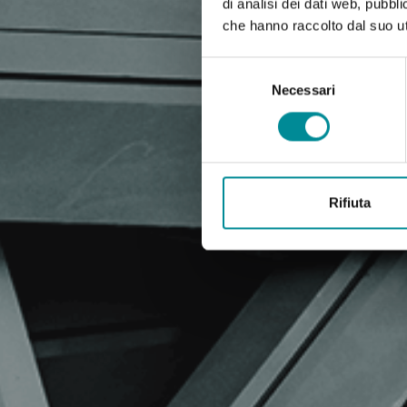
di analisi dei dati web, pubbl
che hanno raccolto dal suo uti
Selezione
del
Necessari
consenso
Rifiuta