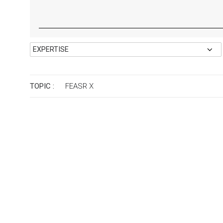
TOPIC :
FEASR
X
Regione Marche
Sviluppo rurale della Regione Marche
MONITORING & EVALUATION
COMMUNICATION