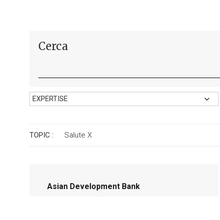
Cerca
TOPIC :
Salute
X
Asian Development Bank
Valutare l’impatto delle politiche di
assistenza integrata agli anziani