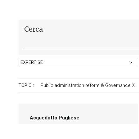
Cerca
TOPIC :
Public administration reform & Governance
X
Acquedotto Pugliese
Supportare la transizione sostenibile
nella gestione delle acque reflue