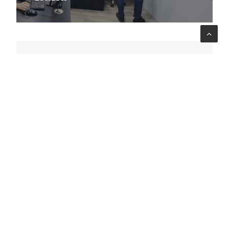
Consorzio QUINN
Innovare la didattica digitale
universitaria
LEARNING
Italia