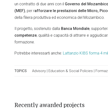
un contratto di due anni con il
Governo del Mozambico 
(MEF)
, per r
afforzare le prestazioni delle Micro, Pi
della filiera produttiva ed economica del Mozambico.
Il progetto, sostenuto dalla
Banca Mondiale
, supporte
competenze
, qualità e capacità di attrarre e aggiudic
formazione.
Potrebbe interessarti anche:
Lattanzio KIBS forma 4 mil
TOPICS
Advisory
|
Education & Social Policies
|
Formazi
Recently awarded projects