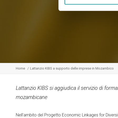
Home
Lattanzio KIBS a supporto delle imprese in Mozambico
Lattanzio KIBS si aggiudica il servizio di for
mozambicane
Nell'ambito del Progetto Economic Linkages for Diversif