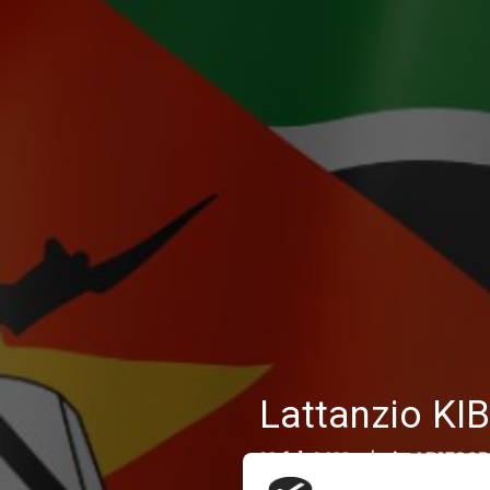
Lattanzio KI
23 feb 2023
|
in
ADVISOR