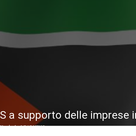
BS a supporto delle imprese
Y
|
in
LEARNING