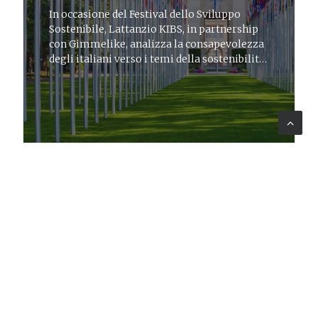
In occasione del Festival dello Sviluppo
Sostenibile, Lattanzio KIBS, in partnership
con Gimmelike, analizza la consapevolezza
degli italiani verso i temi della sostenibilità
e degli SDGs
MONITORING & EVALUATION
12 giu 2019
News
Lattanzio KIBS è partner del Silver
Economy Network (SEN)
Lattanzio KIBS è tra i fondatori del Silver