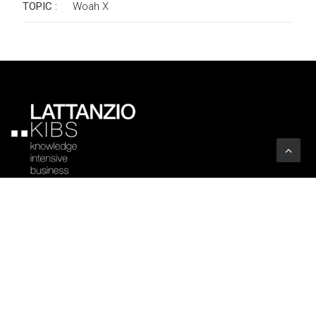
TOPIC :
Woah
X
Azienda
Profilo
Settori
Codice Etico
Clienti
Certificazioni
Associazioni
Trasparenza
Uffici
Arte